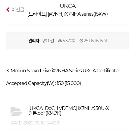
UKCA
이전글
[드라이브] [iX7NH] iX7NHA series(15kW)
관리자
0건
5,520회
25-05-16 15:41
X-Motion Servo Drive iX7NHA Series UKCA Certificate
Accepted Capacity(W) : 150 (15 000)
[UKCA_DoC_LVDEMC] iX7NHA150U-X _
원본.pdf
(184.7K)
DATE : 2025-05-16 15:41:08