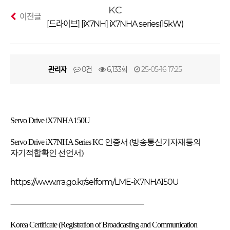
KC
이전글
[드라이브] [iX7NH] iX7NHA series(15kW)
관리자
0건
6,133회
25-05-16 17:25
S
ervo Drive iX7NHA150U
Servo Drive iX7NHA Series KC 인증서 (방송통신기자재등의
자기적합확인 선언서)
https://www.rra.go.kr/selform/LME-iX7NHA150U
-----------------------------------------------------------------
Kore
a Certificate (Registration of Broadcasting and Communication