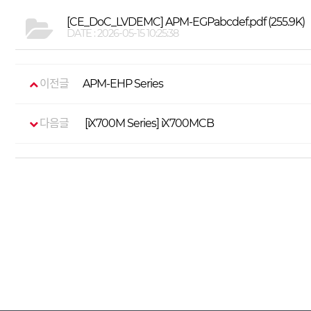
[CE_DoC_LVDEMC] APM-EGPabcdef.pdf
(255.9K)
DATE : 2026-05-15 10:25:38
이전글
APM-EHP Series
다음글
[iX700M Series] iX700MCB