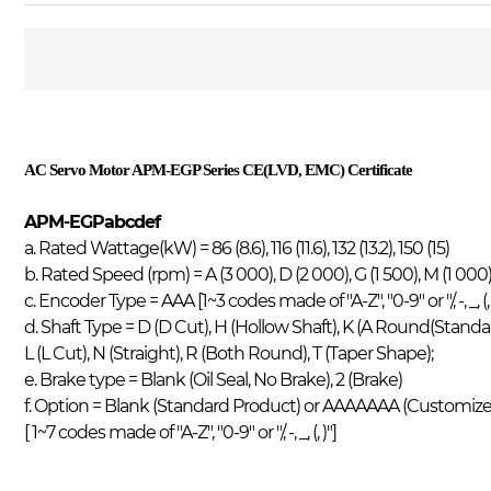
AC Servo Motor
APM-EGP
Series CE(LVD, EMC) Certificate
APM-EGPabcdef
a. Rated Wattage(kW) = 86 (8.6), 116 (11.6), 132 (13.2), 150 (15)
b. Rated Speed (rpm) = A (3 000), D (2 000), G (1 500), M (1 000)
c. Encoder Type = AAA [1~3 codes made of "A-Z", "0-9" or "/, -, _, (, 
d. Shaft Type = D (D Cut), H (Hollow Shaft), K (A Round(Standar
L (L Cut), N (Straight), R (Both Round), T (Taper Shape);
e. Brake type = Blank (Oil Seal, No Brake), 2 (Brake)
f. Option = Blank (Standard Product) or AAAAAAA (Customiz
[ 1~7 codes made of "A-Z", "0-9" or "/, -, _, (, )"]