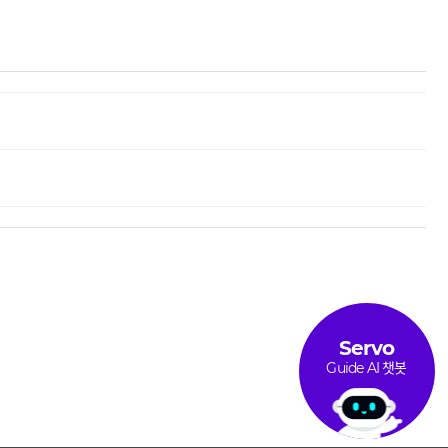
Servo
Guide AI 챗봇