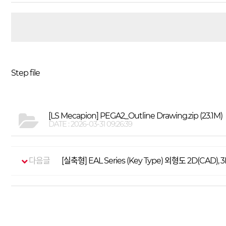
Step file
[LS Mecapion] PEGA2_Outline Drawing.zip
(23.1M)
DATE : 2026-03-31 09:26:39
다음글
[실축형] EAL Series (Key Type) 외형도 2D(CAD), 3