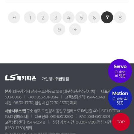
1
2
3
4
5
6
8
7
9
Servo
Guide
AI 챗봇
개인정보취급방침
본사 :
대구광역시 달서구 호산동로 12-9 (대구첨단산업단지內)
대표전화 : 053-
Motion
593-0066
FAX : 053-591-8614
고객상담센터 : 1544-5948
상담 가능
Guide AI
챗봇
시간 : 08:30~17:30, 점심 시간 (12:30~13:30) 제외
서울사무소/연구소 :
경기도 안양시 동안구 엘에스로 116번길 40 (LS ELECTRIC
R&D 캠퍼스 내)
대표전화 : 031-687-3200
FAX : 031-687-3201
TOP
고객상담센터 : 1544-5948
상담 가능 시간 : 08:30~17:30, 점심 시간
(12:30~13:30) 제외