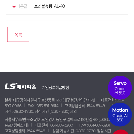
다음글
트러블슈팅_AL-40
목록
Servo
개인정보취급방침
Guide
AI 챗봇
본사 :
대구광역시 달서구 호산동로 12-9 (대구첨단산업단지內)
대표전화 : 053-
593-0066
FAX : 053-591-8614
고객상담센터 : 1544-5948
상담 가능
Motion
시간 : 08:30~17:30, 점심 시간 (12:30~13:30) 제외
Guide AI
챗봇
서울사무소/연구소 :
경기도 안양시 동안구 엘에스로 116번길 40 (LS ELECTRIC
R&D 캠퍼스 내)
대표전화 : 031-687-3200
FAX : 031-687-3201
고객상담센터 : 1544-5948
상담 가능 시간 : 08:30~17:30, 점심 시간