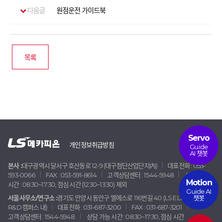
다음글
원점운전 가이드북
목록
Servo
개인정보취급방침
Guide
AI 챗봇
본사 :
대구광역시 달서구 호산동로 12-9 (대구첨단산업단지內)
대표전화 : 053-
593-0066
FAX : 053-591-8614
고객상담센터 : 1544-5948
상담 가능
Motion
시간 : 08:30~17:30, 점심 시간 (12:30~13:30) 제외
Guide AI
챗봇
서울사무소/연구소 :
경기도 안양시 동안구 엘에스로 116번길 40 (LS ELECTRIC
R&D 캠퍼스 내)
대표전화 : 031-687-3200
FAX : 031-687-3201
고객상담센터 : 1544-5948
상담 가능 시간 : 08:30~17:30, 점심 시간