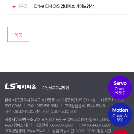
다음글
Drive C.M O/S 업데이트 가이드영상
목록
Servo
개인정보취급방침
Guide
AI 챗봇
본사 :
대구광역시 달서구 호산동로 12-9 (대구첨단산업단지內)
대표전화 : 053-
593-0066
FAX : 053-591-8614
고객상담센터 : 1544-5948
상담 가능
Motion
시간 : 08:30~17:30, 점심 시간 (12:30~13:30) 제외
Guide AI
챗봇
서울사무소/연구소 :
경기도 안양시 동안구 엘에스로 116번길 40 (LS ELECTRIC
R&D 캠퍼스 내)
대표전화 : 031-687-3200
FAX : 031-687-3201
고객상담센터 : 1544-5948
상담 가능 시간 : 08:30~17:30, 점심 시간