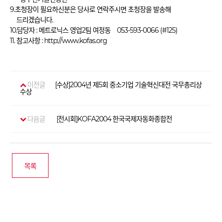
9.초청장이 필요하신분은 당사로 연락주시면 초청장을 발송해
드리겠습니다.
10.담당자 : 메트로닉스 영업2팀 여정동 053-593-0066 (#125)
11. 참고사항 : http://www.kofas.org
이전글
[수상]2004년 제5회 중소기업 기술혁신대전 국무총리상
수상
다음글
[전시회]KOFA2004 한국국제자동화종합전
목록