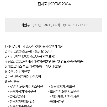
[전시회] KOFAS 2004
최원구
0건
10,882회
04-12-06 18:50
1. 행사명 : 제11회 2004 국제자동화정밀기기전
2. 기간 : 2004.9.2(목) ~ 9.6(월) 5일간
3. 시간 : 매일 10:00~17:00 (공휴일 포함)
4. 장소 : COEX전시장 태평양관(본관1층) 및 인도양관(신관1층)
5. 메트로닉스 부스(태평양관) NO. : P209
6. 주최 : 산업자원부
7. 주관 : 한국기계산업진흥회
8. 전시품목
- FA기기.공정제어시스템전 - 유공압기기. 펌프전
- 금속가공기계.공구전 - 포장기기.물류시스템전
- CAD/CAM - 제어계측. 시험검사관
- 한국기계벤처산업전 - 해외국가관
- 정부신기술인증관