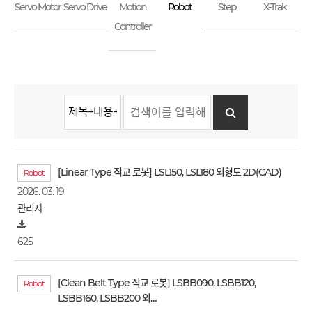
Servo Motor
Servo Drive
Motion
Robot
Step
X-Trak
Controller
[Linear Type 직교 로봇] LSL150, LSL180 외형도 2D(CAD)
Robot
2026. 03. 19.
관리자
625
[Clean Belt Type 직교 로봇] LSBB090, LSBB120,
Robot
LSBB160, LSBB200 외…