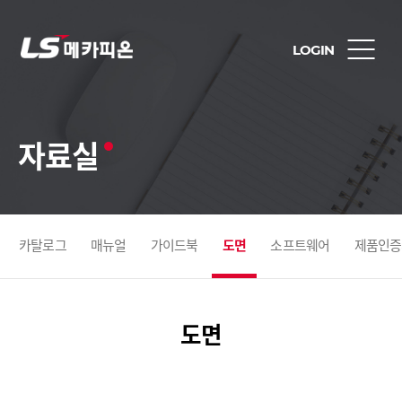
LOGIN
자료실
카탈로그
매뉴얼
가이드북
도면
소프트웨어
제품인증
도면