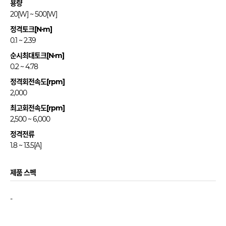
용량
20[W] ~ 500[W]
정격토크[N·m]
0.1 ~ 2.39
순시최대토크[N·m]
0.2 ~ 4.78
정격회전속도[rpm]
2,000
최고회전속도[rpm]
2,500 ~ 6,000
정격전류
1.8 ~ 13.5[A]
제품 스펙
-