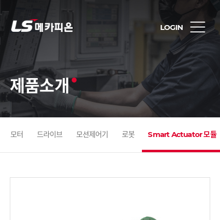
LOGIN
제품소개
모터
드라이브
모션제어기
로봇
Smart Actuator 모듈