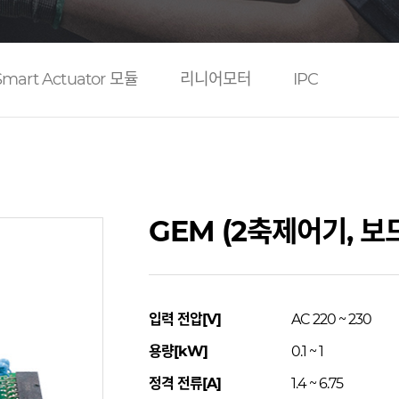
Smart Actuator 모듈
리니어모터
IPC
GEM (2축제어기, 보
입력 전압[V]
AC 220 ~ 230
용량[kW]
0.1 ~ 1
정격 전류[A]
1.4 ~ 6.75