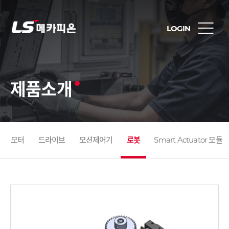
LOGIN
제품소개
모터
드라이브
모션제어기
로봇
Smart Actuator 모듈