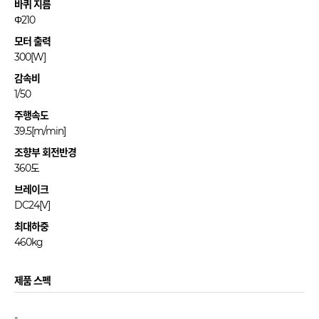
바퀴 지름
Φ210
모터 출력
300[W]
감속비
1/50
주행속도
39.5[m/min]
조향부 회전반경
360도
브레이크
DC24[V]
최대하중
460kg
제품 스펙
-