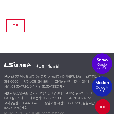
목록
Servo
Guide
개인정보취급방침
AI 챗봇
본사 :
대구광역시 달서구 호산동로 12-9 (대구첨단산업단지內)
대표전화 : 053-
593-0066
FAX : 053-591-8614
고객상담센터 : 1544-5948
상담 가능
Motion
시간 : 08:30~17:30, 점심 시간 (12:30~13:30) 제외
Guide AI
챗봇
서울사무소/연구소 :
경기도 안양시 동안구 엘에스로 116번길 40 (LS ELECTRIC
R&D 캠퍼스 내)
대표전화 : 031-687-3200
FAX : 031-687-3201
고객상담센터 : 1544-5948
상담 가능 시간 : 08:30~17:30, 점심 시간
TOP
(12:30~13:30) 제외
© 2021 LS MECAPION All Rights Reserved.