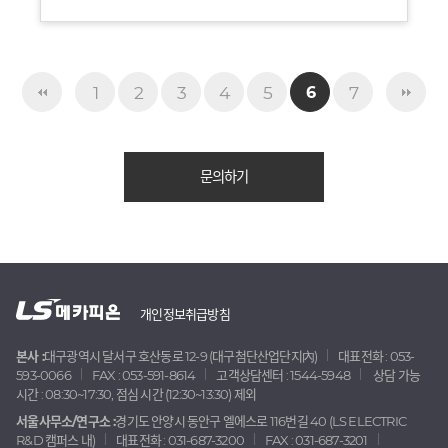
1
2
3
4
5
7
6
문의하기
개인정보취급방침
본사 :
대구광역시 달서구 호산동로 12-9 (대구첨단산업단지內)
대표전화 : 053-
593-0066
FAX : 053-591-8614
고객상담센터 : 1544-5948
상담 가능
시간 : 08:30~17:30, 점심 시간 (12:30~13:30) 제외
서울사무소/연구소 :
경기도 안양시 동안구 엘에스로 116번길 40 (LS ELECTRIC
R&D 캠퍼스 내)
대표전화 : 031-687-3200
FAX : 031-687-3201